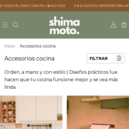
O EL PAÍS / GRATIS +$400.000 ㅤㅤ
3 & 6 CUOTAS S/INTERÉS ㅤㅤ15% OFF VÍ
0
Inicio
.
Accesorios cocina
Accesorios cocina
FILTRAR
Orden, a mano y con estilo | Diseños prácticos 1ue
hacen que tu cocina funcione mejor y se vea más
linda.