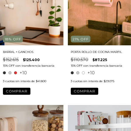
18
%
OFF
21
%
OFF
BARRAL + GANCHOS
PORTA ROLLO DE COCINA MARFIL
$152.615
$110.570
$125.400
$87.225
+10
+10
3
cuotas sin interés de
$41.800
3
cuotas sin interés de
$29.075
COMPRAR
COMPRAR