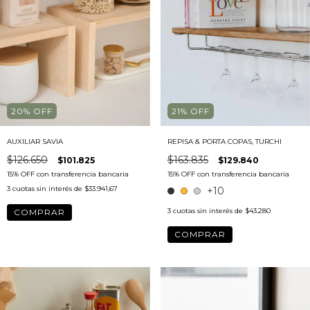
20
%
OFF
21
%
OFF
AUXILIAR SAVIA
REPISA & PORTA COPAS, TURCHI
$126.650
$163.835
$101.825
$129.840
3
cuotas sin interés de
$33.941,67
+10
3
cuotas sin interés de
$43.280
COMPRAR
COMPRAR