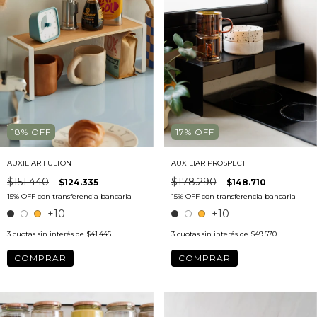
18
%
OFF
17
%
OFF
AUXILIAR FULTON
AUXILIAR PROSPECT
$151.440
$178.290
$124.335
$148.710
+10
+10
3
cuotas sin interés de
$41.445
3
cuotas sin interés de
$49.570
COMPRAR
COMPRAR