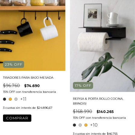
23
%
OFF
TIRADORES PARA BAJO MESADA
$96.760
17
%
OFF
$74.690
+11
REPISA & PORTA ROLLO COCINA,
BRINDISI
3
cuotas sin interés de
$24.896,67
$168.990
$140.265
COMPRAR
+10
3
cuotas sin interés de
$46.755