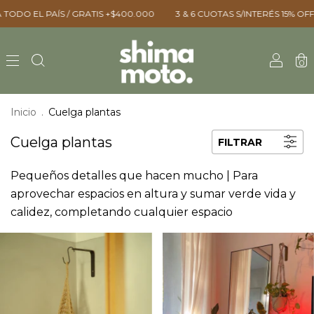
TODO EL PAÍS / GRATIS +$400.000 ㅤㅤ
3 & 6 CUOTAS S/INTERÉS ㅤㅤ15% OFF 
0
Inicio
.
Cuelga plantas
Cuelga plantas
FILTRAR
Pequeños detalles que hacen mucho | Para
aprovechar espacios en altura y sumar verde vida y
calidez, completando cualquier espacio