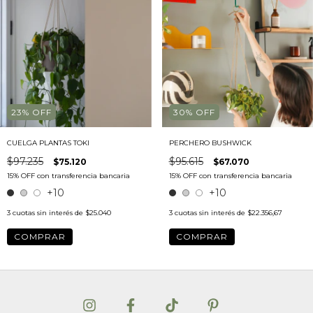
23
%
OFF
30
%
OFF
CUELGA PLANTAS TOKI
PERCHERO BUSHWICK
$97.235
$95.615
$75.120
$67.070
+10
+10
3
cuotas sin interés de
$25.040
3
cuotas sin interés de
$22.356,67
COMPRAR
COMPRAR