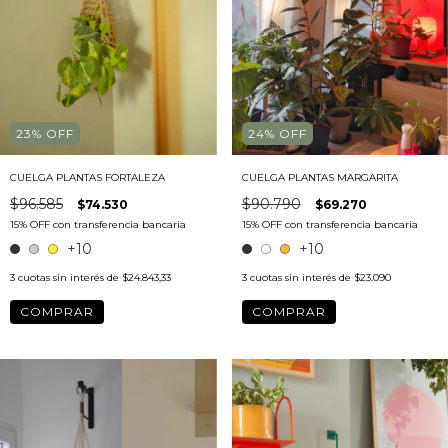
23
%
OFF
24
%
OFF
CUELGA PLANTAS FORTALEZA
CUELGA PLANTAS MARGARITA
$96.585
$90.790
$74.530
$69.270
+10
+10
3
cuotas sin interés de
$24.843,33
3
cuotas sin interés de
$23.090
COMPRAR
COMPRAR