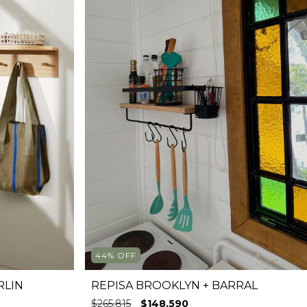
44
%
OFF
RLIN
REPISA BROOKLYN + BARRAL
$265.815
$148.590