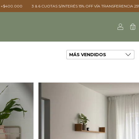
 S/INTERÉS ㅤㅤ15% OFF VÍA TRANSFERENCIA ㅤㅤ25% OFF EN EFECTIVO ㅤㅤENVIOS A
0