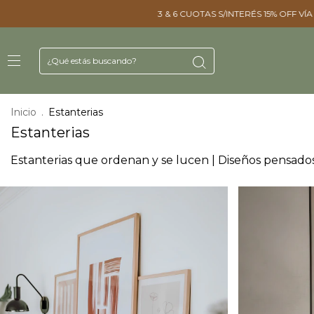
3 & 6 CUOTAS S/INTERÉS ㅤㅤ15% OFF VÍA TRANSFERENCIA ㅤㅤ25% OFF EN
Inicio
.
Estanterias
Estanterias
Estanterias que ordenan y se lucen | Diseños pensados