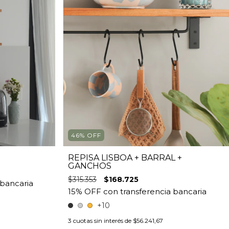
46
%
OFF
REPISA LISBOA + BARRAL +
GANCHOS
$315.353
$168.725
+10
3
cuotas sin interés de
$56.241,67