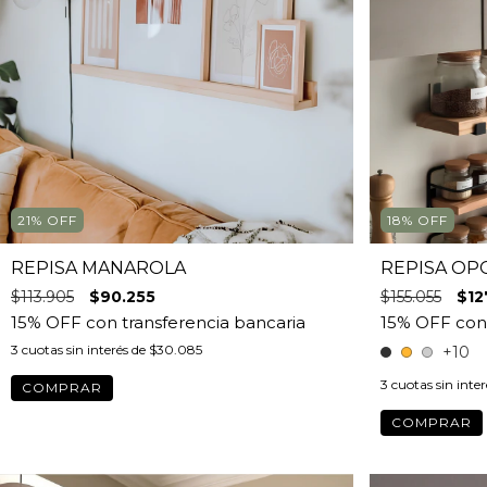
21
%
OFF
18
%
OFF
REPISA MANAROLA
REPISA O
$113.905
$90.255
$155.055
$12
3
cuotas sin interés de
$30.085
+10
3
cuotas sin inte
COMPRAR
COMPRAR