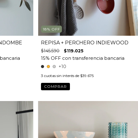
18
%
OFF
ANDOMBE
REPISA + PERCHERO INDIEWOOD
$145.590
$119.025
+10
3
cuotas sin interés de
$39.675
COMPRAR