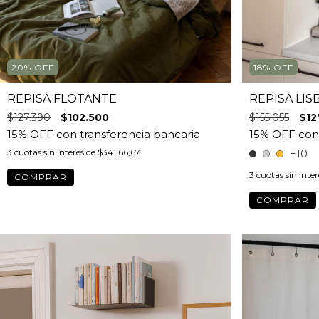
20
%
OFF
18
%
OFF
REPISA FLOTANTE
REPISA LIS
$127.390
$102.500
$155.055
$12
3
cuotas sin interés de
$34.166,67
+10
3
cuotas sin inte
COMPRAR
COMPRAR