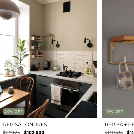
20
%
OFF
19
%
OFF
REPISA LONDRES
REPISA +
$127.535
$102.630
$140.335
$1