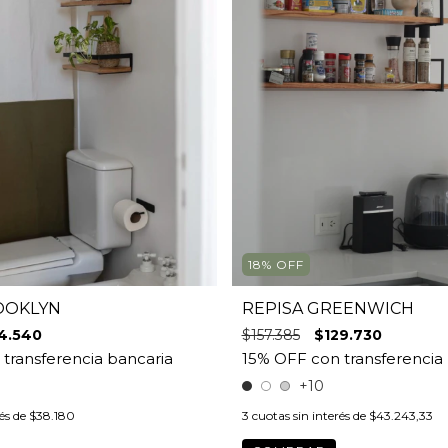
18
%
OFF
OOKLYN
REPISA GREENWICH
4.540
$157.385
$129.730
+10
rés de
$38.180
3
cuotas sin interés de
$43.243,33