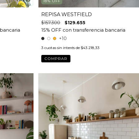
18
%
OFF
REPISA WESTFIELD
$157.300
$129.655
+10
3
cuotas sin interés de
$43.218,33
COMPRAR