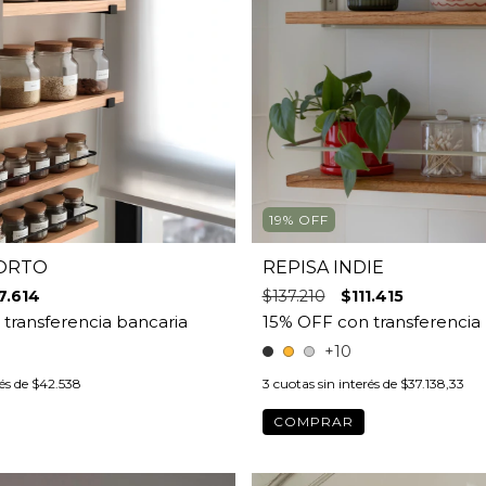
19
%
OFF
PORTO
REPISA INDIE
7.614
$137.210
$111.415
+10
rés de
$42.538
3
cuotas sin interés de
$37.138,33
COMPRAR