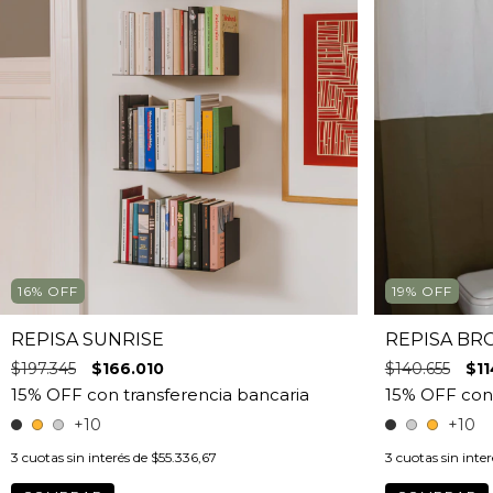
16
%
OFF
19
%
OFF
REPISA SUNRISE
REPISA BR
$197.345
$166.010
$140.655
$11
+10
+10
3
cuotas sin interés de
$55.336,67
3
cuotas sin inte