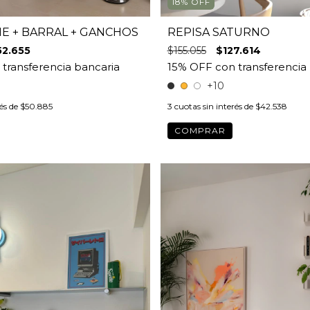
18
%
OFF
IE + BARRAL + GANCHOS
REPISA SATURNO
52.655
$155.055
$127.614
+10
rés de
$50.885
3
cuotas sin interés de
$42.538
COMPRAR