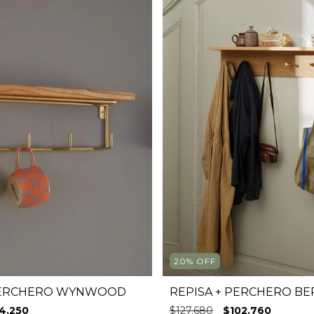
20
%
OFF
 PERCHERO WYNWOOD
REPISA + PERCHERO BE
14.250
$127.680
$102.760