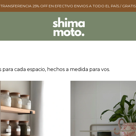
 EFECTIVO ㅤㅤENVIOS A TODO EL PAÍS / GRATIS +$400.000 ㅤㅤ
3 & 6 CUOTAS
 para cada espacio, hechos a medida para vos.