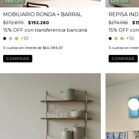
48
%
OFF
44
%
OFF
MOBILIARIO RONDA + BARRAL
REPISA IND
$372.870
$192.260
$274.065
$1
+10
+10
3
cuotas sin interés de
$64.086,67
3
cuotas sin inte
COMPRAR
COMPRAR