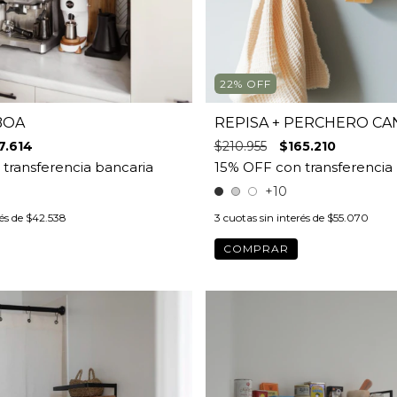
22
%
OFF
BOA
REPISA + PERCHERO C
7.614
$210.955
$165.210
+10
rés de
$42.538
3
cuotas sin interés de
$55.070
COMPRAR