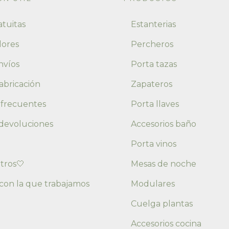
atuitas
Estanterias
lores
Percheros
nvíos
Porta tazas
abricación
Zapateros
 frecuentes
Porta llaves
devoluciones
Accesorios baño
Porta vinos
tros🤍
Mesas de noche
con la que trabajamos
Modulares
Cuelga plantas
Accesorios cocina