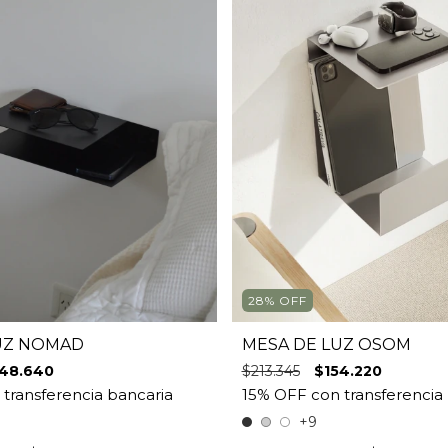
28
%
OFF
UZ NOMAD
MESA DE LUZ OSOM
48.640
$213.345
$154.220
+9