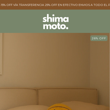
SFERENCIA ㅤㅤ25% OFF EN EFECTIVO ㅤㅤENVIOS A TODO EL PAÍS / GRATIS +$400.
26
%
OFF