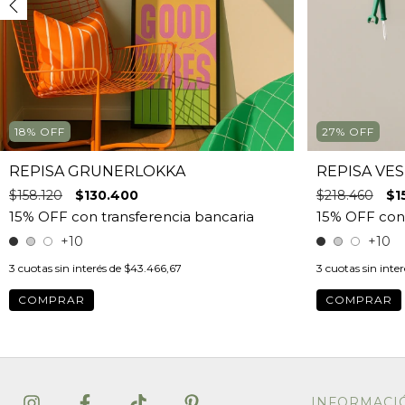
18
%
OFF
27
%
OFF
REPISA GRUNERLOKKA
REPISA VE
$158.120
$130.400
$218.460
$1
+10
+10
3
cuotas sin interés de
$43.466,67
3
cuotas sin inte
COMPRAR
COMPRAR
INFORMACIÓ