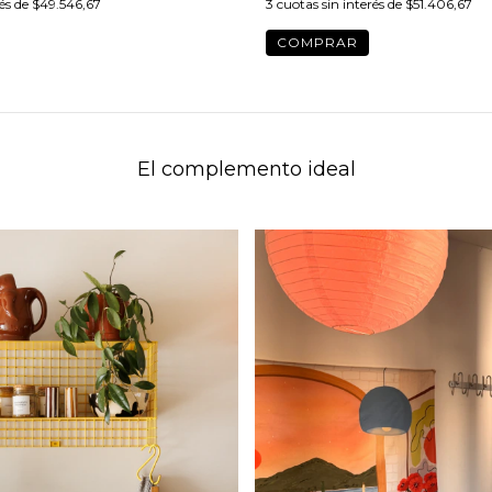
rés de
$49.546,67
3
cuotas sin interés de
$51.406,67
COMPRAR
El complemento ideal