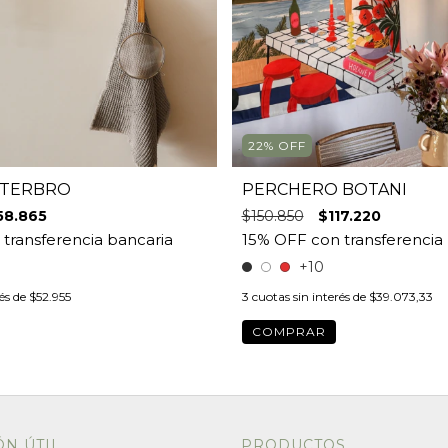
22
%
OFF
STERBRO
PERCHERO BOTANI
58.865
$150.850
$117.220
+10
rés de
$52.955
3
cuotas sin interés de
$39.073,33
COMPRAR
N ÚTIL
PRODUCTOS