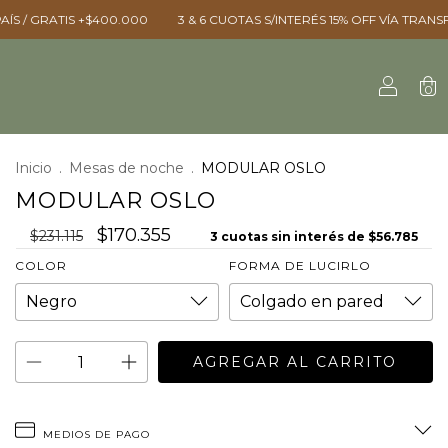
000 ㅤㅤ
3 & 6 CUOTAS S/INTERÉS ㅤㅤ15% OFF VÍA TRANSFERENCIA ㅤㅤ25% OFF 
0
Inicio
.
Mesas de noche
.
MODULAR OSLO
MODULAR OSLO
$170.355
$231.115
3
cuotas sin interés de
$56.785
COLOR
FORMA DE LUCIRLO
MEDIOS DE PAGO