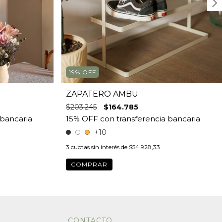
19
%
OFF
ZAPATERO AMBU
$203.245
$164.785
+10
3
cuotas sin interés de
$54.928,33
COMPRAR
CONTACTO