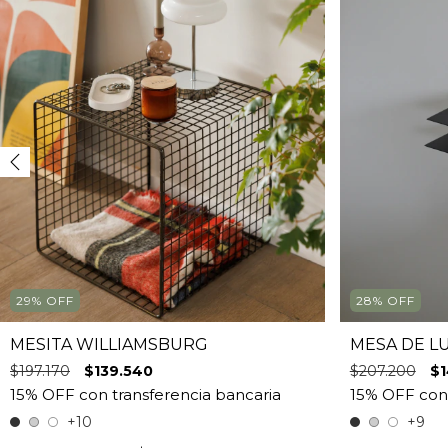
29
%
OFF
28
%
OFF
MESITA WILLIAMSBURG
MESA DE L
$197.170
$139.540
$207.200
$1
+10
+9