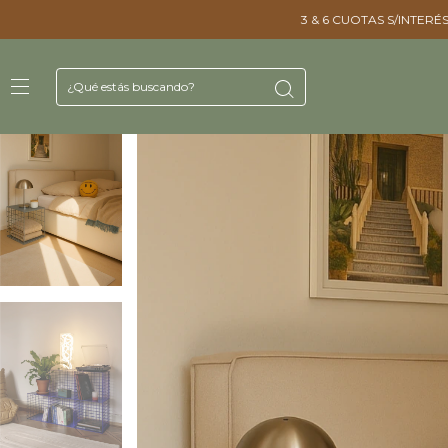
3 & 6 CUOTAS S/INTERÉS ㅤㅤ15% OFF VÍA TRAN