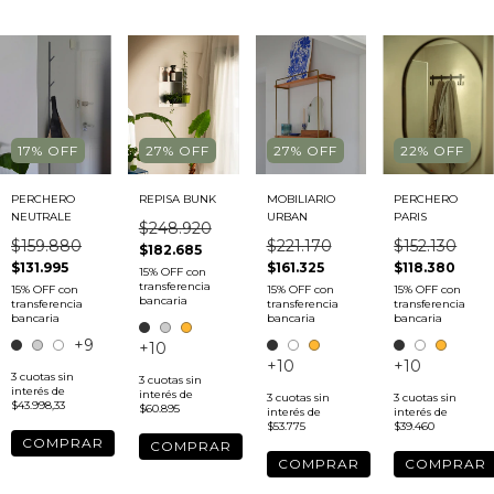
17
%
OFF
27
%
OFF
27
%
OFF
22
%
OFF
PERCHERO
REPISA BUNK
MOBILIARIO
PERCHERO
NEUTRALE
URBAN
PARIS
$248.920
$159.880
$221.170
$152.130
$182.685
$131.995
$161.325
$118.380
+9
+10
+10
+10
3
cuotas sin
3
cuotas sin
interés de
interés de
3
cuotas sin
3
cuotas sin
$43.998,33
$60.895
interés de
interés de
$53.775
$39.460
COMPRAR
COMPRAR
COMPRAR
COMPRAR