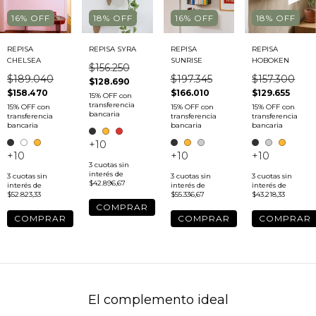
16
%
OFF
18
%
OFF
16
%
OFF
18
%
OFF
REPISA
REPISA SYRA
REPISA
REPISA
CHELSEA
SUNRISE
HOBOKEN
$156.250
$189.040
$197.345
$157.300
$128.690
$158.470
$166.010
$129.655
+10
+10
+10
+10
3
cuotas sin
interés de
3
cuotas sin
3
cuotas sin
3
cuotas sin
$42.896,67
interés de
interés de
interés de
$52.823,33
$55.336,67
$43.218,33
COMPRAR
COMPRAR
COMPRAR
COMPRAR
El complemento ideal