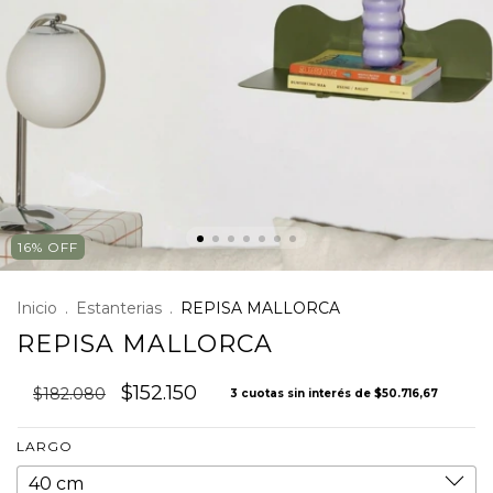
16
%
OFF
Inicio
.
Estanterias
.
REPISA MALLORCA
REPISA MALLORCA
$152.150
$182.080
3
cuotas sin interés de
$50.716,67
LARGO