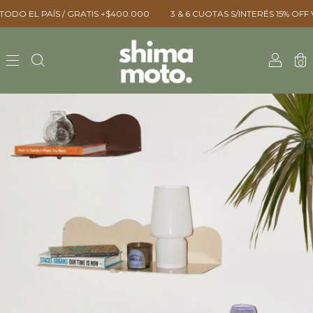
L PAÍS / GRATIS +$400.000 ㅤㅤ
3 & 6 CUOTAS S/INTERÉS ㅤㅤ15% OFF VÍA T
0