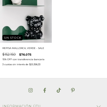
SIN STOCK
REPISA MALLORCA, VERDE - SALE
$152.150
$76.075
3
cuotas sin interés de
$25.358,33
INFORMACIÓN ÚTIL