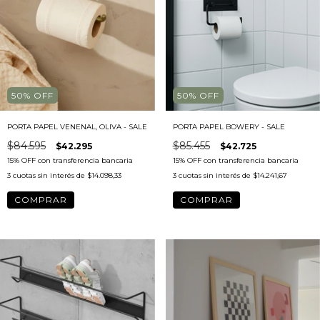
50
%
OFF
50
%
OFF
PORTA PAPEL VENENAL, OLIVA - SALE
PORTA PAPEL BOWERY - SALE
$84.595
$85.455
$42.295
$42.725
3
cuotas sin interés de
$14.098,33
3
cuotas sin interés de
$14.241,67