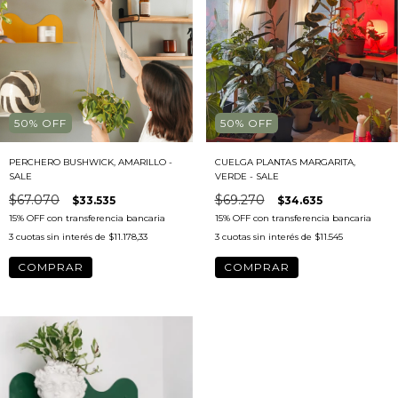
50
%
OFF
50
%
OFF
PERCHERO BUSHWICK, AMARILLO -
CUELGA PLANTAS MARGARITA,
SALE
VERDE - SALE
$67.070
$69.270
$33.535
$34.635
3
cuotas sin interés de
$11.178,33
3
cuotas sin interés de
$11.545