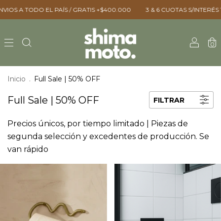
OS A TODO EL PAÍS / GRATIS +$400.000 ㅤㅤ
3 & 6 CUOTAS S/INTERÉS ㅤㅤ15%
0
Inicio
.
Full Sale | 50% OFF
Full Sale | 50% OFF
FILTRAR
Precios únicos, por tiempo limitado | Piezas de
segunda selección y excedentes de producción. Se
van rápido