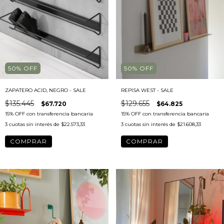
50
%
OFF
50
%
OFF
ZAPATERO ACID, NEGRO - SALE
REPISA WEST - SALE
$135.445
$129.655
$67.720
$64.825
3
cuotas sin interés de
$22.573,33
3
cuotas sin interés de
$21.608,33